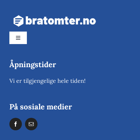
Toggle
Navigation
Om oss
Åpningstider
Boligtomter
Vi er tilgjengelige hele tiden!
Næringstomter
På sosiale medier
Nyheter og media
Kontakt oss