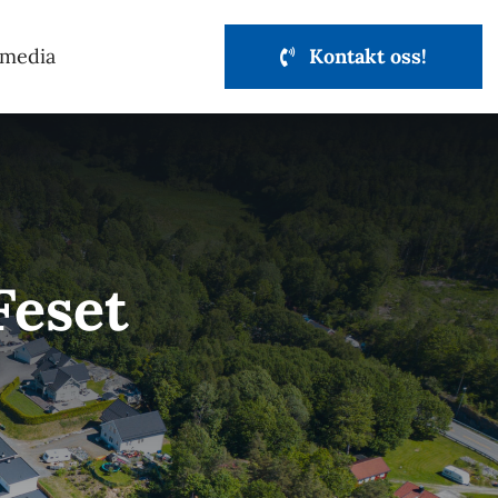
 media
Kontakt oss!
Feset