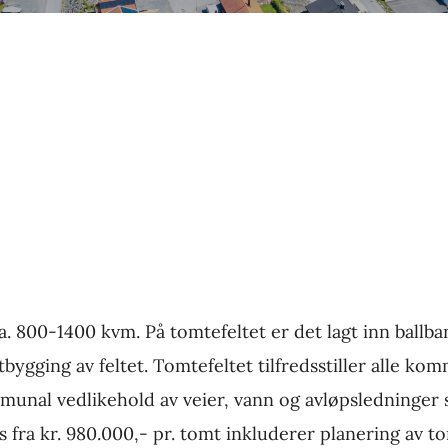
a ca. 800-1400 kvm. På tomtefeltet er det lagt inn bal
utbygging av feltet. Tomtefeltet tilfredsstiller alle k
unal vedlikehold av veier, vann og avløpsledninger s
ris fra kr. 980.000,- pr. tomt inkluderer planering av t