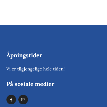
rt på
Åpen dag 
ord
Åpningstider
Vi er tilgjengelige hele tiden!
På sosiale medier