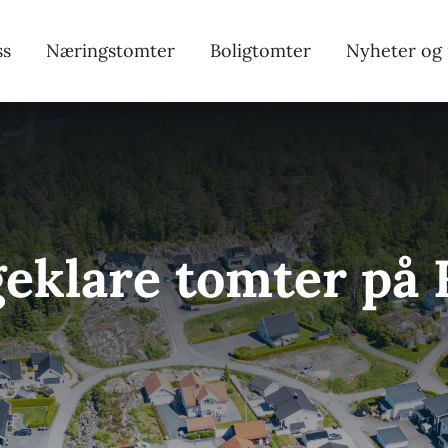
ss
Næringstomter
Boligtomter
Nyheter og
eklare tomter på 