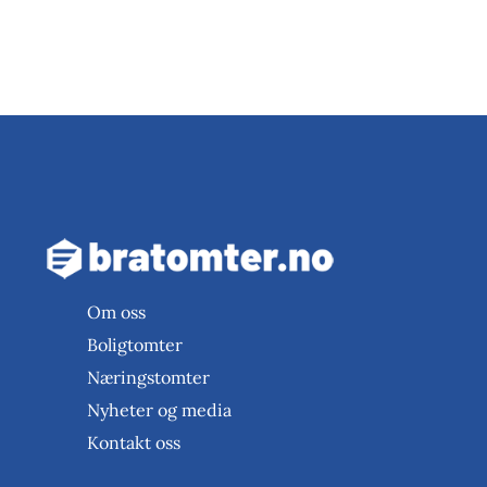
Nå “smeller” det sna
Brokelandsheia N
Om oss
Boligtomter
Næringstomter
Nyheter og media
Kontakt oss